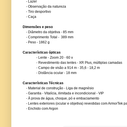
- Lazer
- Observação da natureza
- Tiro desportivo
- Caça
Dimensões e peso
- Diâmetro da objetiva - 85 mm
- Comprimento Total - 389 mm
- Peso - 1862 g
Características ópticas
- Lente - Zoom 20 - 60 x
- Revestimento das lentes - XR Plus, múltiplas camadas
- Campo de visão a 914 m - 35,6 - 18,2 m
- Distância ocular - 18 mm
Características Técnicas
- Material de construção - Liga de magnésio
- Garantia - Vitalícia, ilimitada e incondicional - VIP
- À prova de água, choque, pó e embaciamento
- Lentes exteriores (ocular e objetiva) revestidas com ArmorTek pa
- Enchido com Argon