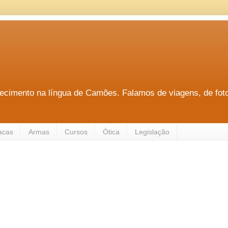
hecimento na língua de Camões. Falamos de viagens, de fotog
acas
Armas
Cursos
Ótica
Legislação