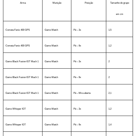
Arma
Munição
Posição
Tamanho do grupo
em cm
Cometa Fenix 400 GPS
Gamo Match
Pé – 3x
1,5
Cometa Fenix 400 GPS
Gamo Match
Pé – 9x
1,2
Gamo Black Fusion IGT Mach 1
Gamo Match
Pé – 3x
2
Gamo Black Fusion IGT Mach 1
Gamo Match
Pé – 9x
2
Gamo Black Fusion IGT Mach 1
Gamo Match
Pé – Mira aberta
2,1
Gamo Whisper IGT
Gamo Match
Pé – 3x
1,2
Gamo Whisper IGT
Gamo Match
Pé – 9x
1,4