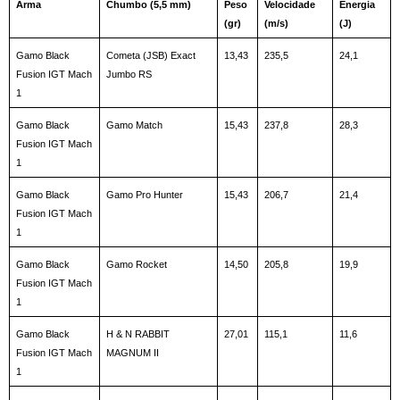
Arma
Chumbo (5,5 mm)
Peso 
Velocidade 
Energia 
(gr)
(m/s)
(J)
Gamo Black 
Cometa (JSB) Exact 
13,43
235,5
24,1
Fusion IGT Mach 
Jumbo RS
1
Gamo Black 
Gamo Match
15,43
237,8
28,3
Fusion IGT Mach 
1
Gamo Black 
Gamo Pro Hunter
15,43
206,7
21,4
Fusion IGT Mach 
1
Gamo Black 
Gamo Rocket
14,50
205,8
19,9
Fusion IGT Mach 
1
Gamo Black 
H & N RABBIT 
27,01
115,1
11,6
Fusion IGT Mach 
MAGNUM II
1