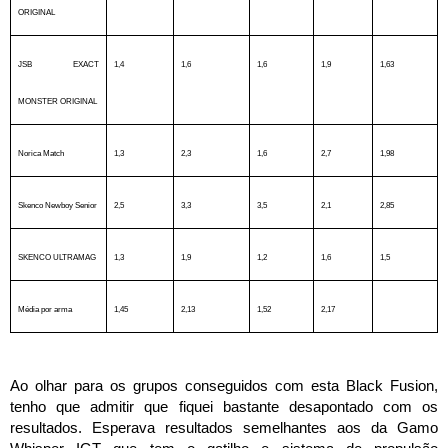
ORIGINAL
JSB EXACT
1,4
1,6
1,6
1,9
1,63
MONSTER ORIGINAL
Norica Match
1,3
2,3
1,6
2,7
1,98
Skenco Newboy Senior
2,5
3,3
3,5
2,1
2,85
SKENCO ULTRAMAG
1,3
1,9
1,2
1,6
1,5
Média por arma
1,45
2,13
1,52
2,17
Ao olhar para os grupos conseguidos com esta Black Fusion,
tenho que admitir que fiquei bastante desapontado com os
resultados. Esperava resultados semelhantes aos da Gamo