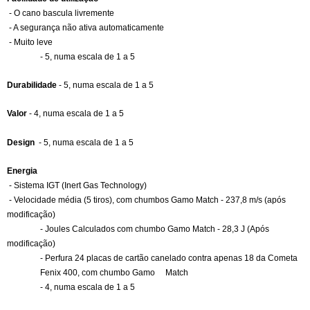
- O cano bascula livremente
- A segurança não ativa automaticamente
- Muito leve
- 5, numa escala de 1 a 5
Durabilidade 
- 5, numa escala de 1 a 5
Valor 
- 4, numa escala de 1 a 5
Design  
- 5, numa escala de 1 a 5
Energia
- Sistema IGT (Inert Gas Technology)
- Velocidade média (5 tiros), com chumbos Gamo Match - 237,8 m/s (após 
modificação)
- Joules Calculados com chumbo Gamo Match - 28,3 J (Após 
modificação)
- Perfura 24 placas de cartão canelado contra apenas 18 da Cometa 
Fenix 400, com chumbo Gamo     Match
- 4, numa escala de 1 a 5