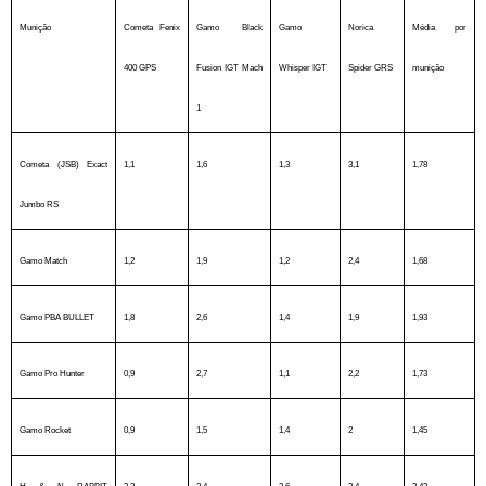
Munição
Cometa Fenix
Gamo Black
Gamo
Norica
Média por
400 GPS
Fusion IGT Mach
Whisper IGT
Spider GRS
munição
1
Cometa (JSB) Exact
1,1
1,6
1,3
3,1
1,78
Jumbo RS
Gamo Match
1,2
1,9
1,2
2,4
1,68
Gamo PBA BULLET
1,8
2,6
1,4
1,9
1,93
Gamo Pro Hunter
0,9
2,7
1,1
2,2
1,73
Gamo Rocket
0,9
1,5
1,4
2
1,45