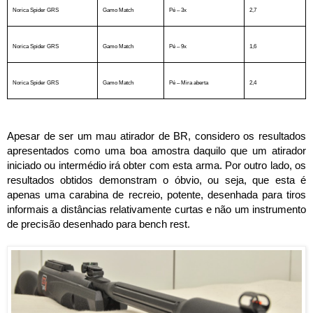
Norica Spider GRS
Gamo Match
Pé – 3x
2,7
Norica Spider GRS
Gamo Match
Pé – 9x
1,6
Norica Spider GRS
Gamo Match
Pé – Mira aberta
2,4
Apesar de ser um mau atirador de BR, considero os resultados
apresentados como uma boa amostra daquilo que um atirador
iniciado ou intermédio irá obter com esta arma. Por outro lado, os
resultados obtidos demonstram o óbvio, ou seja, que esta é
apenas uma carabina de recreio, potente, desenhada para tiros
informais a distâncias relativamente curtas e não um instrumento
de precisão desenhado para bench rest.