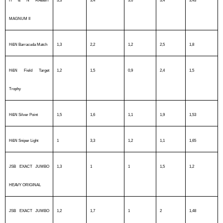
H & N RABBIT
3,3
3,4
3,6
3,4
3,43
MAGNUM II
H&N Barracuda Match
1,3
2,2
1,2
2,5
1,8
H&N Field Target
1,2
1,5
0,9
2,4
1,5
Trophy
H&N Silver Point
1,5
1,6
1,1
1,9
1,53
H&N Sniper Light
1
3,3
1,2
1,1
1,65
JSB EXACT JUMBO
1,3
1
1
1,5
1,2
HEAVY ORIGINAL
JSB EXACT JUMBO
1,2
1,7
1
2
1,48