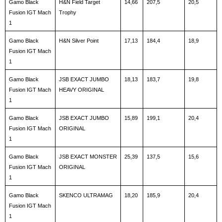
Gamo Black 
H&N Field Target 
14,66
207,5
20,5
Fusion IGT Mach 
Trophy
1
Gamo Black 
H&N Silver Point
17,13
184,4
18,9
Fusion IGT Mach 
1
Gamo Black 
JSB EXACT JUMBO 
18,13
183,7
19,8
Fusion IGT Mach 
HEAVY ORIGINAL
1
Gamo Black 
JSB EXACT JUMBO 
15,89
199,1
20,4
Fusion IGT Mach 
ORIGINAL
1
Gamo Black 
JSB EXACT MONSTER 
25,39
137,5
15,6
Fusion IGT Mach 
ORIGINAL
1
Gamo Black 
SKENCO ULTRAMAG
18,20
185,9
20,4
Fusion IGT Mach 
1