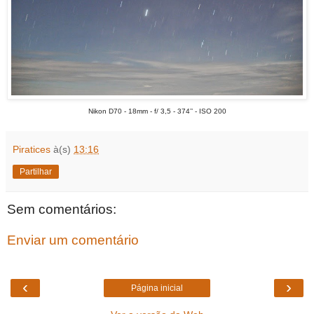
Nikon D70 - 18mm - f/ 3,5 - 374’’ - ISO 200
Piratices
à(s)
13:16
Partilhar
Sem comentários:
Enviar um comentário
‹
›
Página inicial