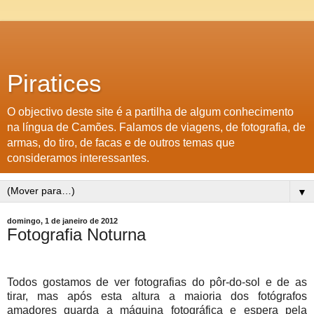
Piratices
O objectivo deste site é a partilha de algum conhecimento
na língua de Camões. Falamos de viagens, de fotografia, de
armas, do tiro, de facas e de outros temas que
consideramos interessantes.
▼
domingo, 1 de janeiro de 2012
Fotografia Noturna
Todos gostamos de ver fotografias do pôr-do-sol e de as
tirar, mas após esta altura a maioria dos fotógrafos
amadores guarda a máquina fotográfica e espera pela