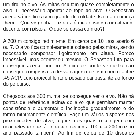
um tiro no alvo. As miras ocultam quase completamente o
alvo. É necessário apontar ao topo do alvo. O Sebastian
acerta vários tiros sem grande dificuldade. Isto não começa
bem… Que vergonha… e eu até me considero um atirador
decente com pistola. O que se passa comigo?!
A 200 m consigo redimir-me. Em cerca de 10 tiros acerto 6
ou 7. O alvo fica completamente coberto pelas miras, sendo
necessário compensar ligeiramente em altura. Parece
impossível, mas aconteceu mesmo. O Sebastian luta para
conseguir acertar um tiro. A mira de ponto vermelho não
consegue compensar a desvantagem que tem com o calibre
.45 ACP, cujo projéctil lento e pesado cai bastante ao longo
do percurso.
Chegados aos 300 m, mal se consegue ver o alvo. Não há
pontos de referência acima do alvo que permitam manter
consistência e aumentar a inclinação gradualmente e de
forma minimanente científica. Faço um vários disparos nas
proximidades do alvo, alguns dos quais o atingem com
ricochetes (o que já tinha acontecido a 100 e a 200 m e no
ano passado também). Ao fim de cerca de 10 disparos