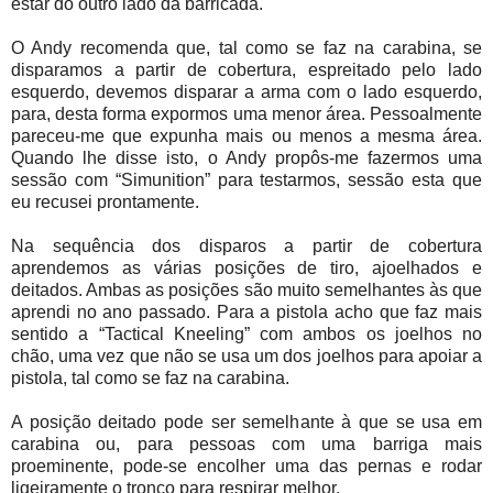
estar do outro lado da barricada.
O Andy recomenda que, tal como se faz na carabina, se
disparamos a partir de cobertura, espreitado pelo lado
esquerdo, devemos disparar a arma com o lado esquerdo,
para, desta forma expormos uma menor área. Pessoalmente
pareceu-me que expunha mais ou menos a mesma área.
Quando lhe disse isto, o Andy propôs-me fazermos uma
sessão com “Simunition” para testarmos, sessão esta que
eu recusei prontamente.
Na sequência dos disparos a partir de cobertura
aprendemos as várias posições de tiro, ajoelhados e
deitados. Ambas as posições são muito semelhantes às que
aprendi no ano passado. Para a pistola acho que faz mais
sentido a “Tactical Kneeling” com ambos os joelhos no
chão, uma vez que não se usa um dos joelhos para apoiar a
pistola, tal como se faz na carabina.
A posição deitado pode ser semelhante à que se usa em
carabina ou, para pessoas com uma barriga mais
proeminente, pode-se encolher uma das pernas e rodar
ligeiramente o tronco para respirar melhor.