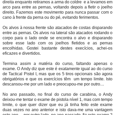
direita enquanto retiramos a arma do coldre e a levamos em
arco para entre as pernas, voltando depois a fletir o joelho
direito. Fazemos este movimento para nunca passar com o
cano à frente da perna ou do pé, evitando ferimentos.
Os alvos à nossa frente são atacados de costas disparando
entre as pernas. Os alvos na lateral são atacados rodando o
corpo para o lado onde se encontra o alvo e disparando
sobre esse lado com os joelhos fletidos e as pernas
encolhidas. Gostei bastante destes execícios, achei-os
eficazes e divertidos.
Termina assim a matéria do curso, faltando apenas o
exame. O Andy diz que este é exatamente igual ao do curso
de Tactical Pistol I, mas que os 5 tiros opcionais são agora
obrigatórios e que os exercícios têm um tempo limite. Isto
descansou-me por um lado e preocupou-me por outro…
No ano passado, no final do curso de carabina, o Andy
deixou-me tentar o exame de pistola nível 1, mas com tempo
limite, o que quer dizer que eu já tinha feito este exame
duas vezes no ano anterior e isto dava-me uma vantagem
este ano… por outro lado, no ano passado, fiz este exame 2