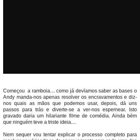
Começou a ramboia… como já devíamos saber as bases o
Andy manda-nos apenas resolver os encravamentos e diz-
nos quais as mãos que podemos usar, depois, dá uns
passos para trás e diverte-se a ver-nos espernear. Isto
gravado daria um hilariante filme de comédia. Ainda bém
que ninguém teve a triste ideia…
Nem sequer vou tentar explicar o processo completo para