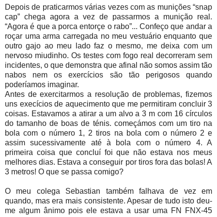
Depois de praticarmos várias vezes com as munições “snap
cap” chega agora a vez de passarmos a munição real.
“Agora é que a porca entorçe o rabo”... Confeço que andar a
roçar uma arma carregada no meu vestuário enquanto que
outro gajo ao meu lado faz o mesmo, me deixa com um
nervoso miudinho. Os testes com fogo real decorreram sem
incidentes, o que demonstra que afinal não somos assim tão
nabos nem os exercícios são tão perigosos quando
poderíamos imaginar.
Antes de exercitarmos a resolução de problemas, fizemos
uns execícios de aquecimento que me permitiram concluir 3
coisas. Estavamos a atirar a um alvo a 3 m com 16 círculos
do tamanho de boas de ténis. começámos com um tiro na
bola com o número 1, 2 tiros na bola com o número 2 e
assim sucessivamente até à bola com o número 4. A
primeira coisa que concluí foi que não estava nos meus
melhores dias. Estava a conseguir por tiros fora das bolas! A
3 metros! O que se passa comigo?
O meu colega Sebastian também falhava de vez em
quando, mas era mais consistente. Apesar de tudo isto deu-
me algum ânimo pois ele estava a usar uma FN FNX-45