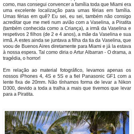
como, mas consegui convencer a família toda que Miami era
uma excelente localização para umas férias em família.
Umas férias em quê? Eu sei, eu sei, também não consigo
acreditar que me meti num avião com a Vaselina, a Piratita
(também conhecida como a Criança), a irmã da Vaselina e
respetivos 2 filhos (de 2 e 4 anos), a mãe da Vaselina e sua
irmã. A estes ainda se juntava a filha da tia da Vaselina, que
voou de Buenos Aires diretamente para Miami e já la estava
à nossa espera. Tal como diria o Artur Albarran - O drama, a
tragédia, o horror!
Em relação ao material fotográfico, levamos apenas os
nossos iPhones 4, 4S e 5S e a fiel Panasonic GF1 com a
lente fixa de 20mm. Não tínhamos forma de levar a Nikon
D300, devido a toda a tralha a mais que tivemos que levar
para a Piratita.