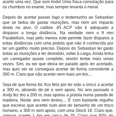
acerto uma vez. Que som lindo! Uma fraca consolação para
os chumbos no exame, mas sempre levanta o moral.
Depois de acertar passei logo o testemunho ao Sebastian
que se fartou de gastar munições, mas nem um impacto
direto no alvo. O calibre .45 ACP não é adequado a
disparos a longa distância. Na verdade nem o 9 mm
Parabellum, mas pelo menos este permite fazer disparos a
estas distâncias com uma pistola que não é conhecida por
ter um gatilho muito preciso. Depois do Sebastian ter gasto
todas as munições e ter desistido, voltei à carga. Ainda tinha
um carregador quase completo, resolvi tentar mais umas
vezes. Sim, eu sei que devia ter parado após ter acertado,
mas quis ver se conseguia acertar de forma consistente a
300 m. Claro que não acertei nem mais um tiro…
Seja de que forma for, fico feliz por ter sido o único a acertar
a 300 m, atirando de pé e sem apoio. No ano passado o
Andy fez tiro a 200 m, mas apoiou a pistola numa parede de
madeira. Neste ano nem tentou… É com bastante orgulho
que escrevo que acertei num alvo do tamanho de um troco
humano, a 300 m sem apoio, com uma Glock 18. Claro que,
apenas acertei 1 tiro em cerca de 20. Claro que 50% do