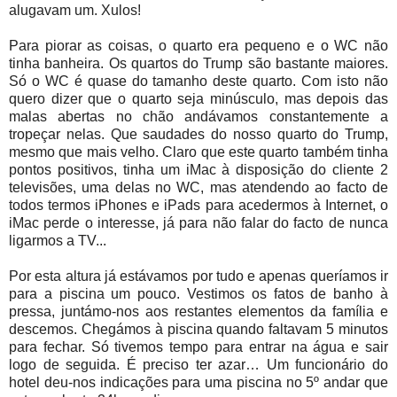
alugavam um. Xulos!
Para piorar as coisas, o quarto era pequeno e o WC não
tinha banheira. Os quartos do Trump são bastante maiores.
Só o WC é quase do tamanho deste quarto. Com isto não
quero dizer que o quarto seja minúsculo, mas depois das
malas abertas no chão andávamos constantemente a
tropeçar nelas. Que saudades do nosso quarto do Trump,
mesmo que mais velho. Claro que este quarto também tinha
pontos positivos, tinha um iMac à disposição do cliente 2
televisões, uma delas no WC, mas atendendo ao facto de
todos termos iPhones e iPads para acedermos à Internet, o
iMac perde o interesse, já para não falar do facto de nunca
ligarmos a TV...
Por esta altura já estávamos por tudo e apenas queríamos ir
para a piscina um pouco. Vestimos os fatos de banho à
pressa, juntámo-nos aos restantes elementos da família e
descemos. Chegámos à piscina quando faltavam 5 minutos
para fechar. Só tivemos tempo para entrar na água e sair
logo de seguida. É preciso ter azar… Um funcionário do
hotel deu-nos indicações para uma piscina no 5º andar que