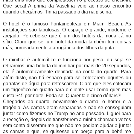
Que seca! A prima da Vaselina veio ao nosso encontro
quando chegámos. Tinha passado o dia na piscina.
O hotel é o famoso Fontainebleau em Miami Beach. As
instalações são fabulosas. O espaço é grande, moderno e
arejado. Percebe-se que é um dos hotéis da moda cá no
sítio. Claro que ser um hotel da moda também tem coisas
más, nomeadamente a arrogância dos filhos da puta.
O minibar é automático e funciona por peso, ou seja se
retirarmos uma bebida do minibar por mais de 20 segundos,
ela é automaticamente debitada na conta do quarto. Para
além disto, não há espaço para se colocarem iogurtes ou
garrafas de água para refrescarem. Claro que eles colocam
um frigorífico no quarto para o cliente usar como quer, mas
custa $45 por noite! Foda-se! Quarenta e cinco dóllars?!
Chegados ao quarto, novamente o drama, o horror e a
tragédia. As camas eram separadas e não se conseguiam
juntar como fizemos no Trump no ano passado. Liguei para
a receção e, depois de transferirem a minha chamada vezes
sem conta disseram-me que não me podiam ajudar a juntar
as camas e que, se quisesse um berço para a bebé me