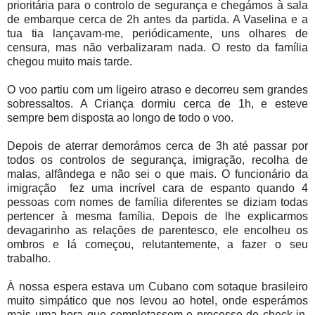
prioritária para o controlo de segurança e chegámos à sala
de embarque cerca de 2h antes da partida. A Vaselina e a
tua tia lançavam-me, periódicamente, uns olhares de
censura, mas não verbalizaram nada. O resto da família
chegou muito mais tarde.
O voo partiu com um ligeiro atraso e decorreu sem grandes
sobressaltos. A Criança dormiu cerca de 1h, e esteve
sempre bem disposta ao longo de todo o voo.
Depois de aterrar demorámos cerca de 3h até passar por
todos os controlos de segurança, imigração, recolha de
malas, alfândega e não sei o que mais. O funcionário da
imigração fez uma incrível cara de espanto quando 4
pessoas com nomes de família diferentes se diziam todas
pertencer à mesma família. Depois de lhe explicarmos
devagarinho as relações de parentesco, ele encolheu os
ombros e lá começou, relutantemente, a fazer o seu
trabalho.
À nossa espera estava um Cubano com sotaque brasileiro
muito simpático que nos levou ao hotel, onde esperámos
mais uma hora que completassem o processo de check-in.