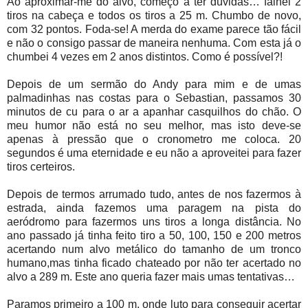
Ao aproximar-me do alvo, começo a ter dúvidas… falhei 2
tiros na cabeça e todos os tiros a 25 m. Chumbo de novo,
com 32 pontos. Foda-se! A merda do exame parece tão fácil
e não o consigo passar de maneira nenhuma. Com esta já o
chumbei 4 vezes em 2 anos distintos. Como é possível?!
Depois de um sermão do Andy para mim e de umas
palmadinhas nas costas para o Sebastian, passamos 30
minutos de cu para o ar a apanhar casquilhos do chão. O
meu humor não está no seu melhor, mas isto deve-se
apenas à pressão que o cronometro me coloca. 20
segundos é uma eternidade e eu não a aproveitei para fazer
tiros certeiros.
Depois de termos arrumado tudo, antes de nos fazermos à
estrada, ainda fazemos uma paragem na pista do
aeródromo para fazermos uns tiros a longa distância. No
ano passado já tinha feito tiro a 50, 100, 150 e 200 metros
acertando num alvo metálico do tamanho de um tronco
humano,mas tinha ficado chateado por não ter acertado no
alvo a 289 m. Este ano queria fazer mais umas tentativas…
Paramos primeiro a 100 m, onde luto para conseguir acertar