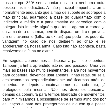
nosso corpo 360º sem apontar o cano a nenhuma outra
pessoa nas imediações. A mão principal empunha a arma
normalmente enquanto que a mão de suporte se sobrepõe à
mão principal, agarrando a base do guardamato com o
indicador e médio e a parte traseira da corrediça com o
polegar. Isto impede alguém que tente agarrar a corrediça
da arma de a desarmar, permite disparar um tiro e provoca
um encravamento (falha ao extrair) que pode nos pode dar
vantagem no caso de nos deitarem ao chão e se
apoderarem da nossa arma. Caso isto não aconteça, basta
resolvermos a falha ao extrair.
Em seguida aprendemos a disparar a partir de cobertura.
Também já tinha aprendido isto no ano passado. Uma vez
mais as bases são muito semelhantes. Para nos movermos
para cobertura, devemos usar apenas linhas retas, ou seja,
deslocamo-nos perpendicularmente até ficarmos atrás de
cobertura e depois apróximamo-nos da cobertura, já
protegidos pela mesma. Não nos devemos aproximar
demais da cobertura para termos liberdade de movimentos,
para minimizarmos a possibilidade de sermos atingidos por
estilhaços e para nos protegermos de alguém que possa