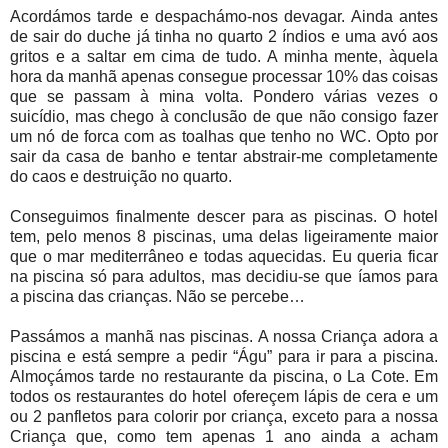
Acordámos tarde e despachámo-nos devagar. Ainda antes
de sair do duche já tinha no quarto 2 índios e uma avó aos
gritos e a saltar em cima de tudo. A minha mente, àquela
hora da manhã apenas consegue processar 10% das coisas
que se passam à mina volta. Pondero várias vezes o
suicídio, mas chego à conclusão de que não consigo fazer
um nó de forca com as toalhas que tenho no WC. Opto por
sair da casa de banho e tentar abstrair-me completamente
do caos e destruição no quarto.
Conseguimos finalmente descer para as piscinas. O hotel
tem, pelo menos 8 piscinas, uma delas ligeiramente maior
que o mar mediterrâneo e todas aquecidas. Eu queria ficar
na piscina só para adultos, mas decidiu-se que íamos para
a piscina das crianças. Não se percebe…
Passámos a manhã nas piscinas. A nossa Criança adora a
piscina e está sempre a pedir “Águ” para ir para a piscina.
Almoçámos tarde no restaurante da piscina, o La Cote. Em
todos os restaurantes do hotel ofereçem lápis de cera e um
ou 2 panfletos para colorir por criança, exceto para a nossa
Criança que, como tem apenas 1 ano ainda a acham