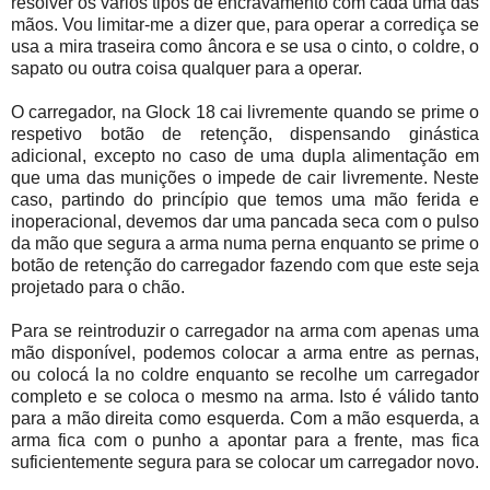
resolver os vários tipos de encravamento com cada uma das
mãos. Vou limitar-me a dizer que, para operar a corrediça se
usa a mira traseira como âncora e se usa o cinto, o coldre, o
sapato ou outra coisa qualquer para a operar.
O carregador, na Glock 18 cai livremente quando se prime o
respetivo botão de retenção, dispensando ginástica
adicional, excepto no caso de uma dupla alimentação em
que uma das munições o impede de cair livremente. Neste
caso, partindo do princípio que temos uma mão ferida e
inoperacional, devemos dar uma pancada seca com o pulso
da mão que segura a arma numa perna enquanto se prime o
botão de retenção do carregador fazendo com que este seja
projetado para o chão.
Para se reintroduzir o carregador na arma com apenas uma
mão disponível, podemos colocar a arma entre as pernas,
ou colocá la no coldre enquanto se recolhe um carregador
completo e se coloca o mesmo na arma. Isto é válido tanto
para a mão direita como esquerda. Com a mão esquerda, a
arma fica com o punho a apontar para a frente, mas fica
suficientemente segura para se colocar um carregador novo.