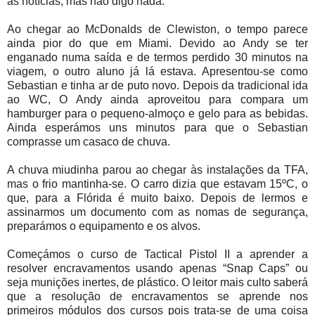
as notícias, mas não digo nada.
Ao chegar ao McDonalds de Clewiston, o tempo parece
ainda pior do que em Miami. Devido ao Andy se ter
enganado numa saída e de termos perdido 30 minutos na
viagem, o outro aluno já lá estava. Apresentou-se como
Sebastian e tinha ar de puto novo. Depois da tradicional ida
ao WC, O Andy ainda aproveitou para compara um
hamburger para o pequeno-almoço e gelo para as bebidas.
Ainda esperámos uns minutos para que o Sebastian
comprasse um casaco de chuva.
A chuva miudinha parou ao chegar às instalações da TFA,
mas o frio mantinha-se. O carro dizia que estavam 15ºC, o
que, para a Flórida é muito baixo. Depois de lermos e
assinarmos um documento com as nomas de segurança,
preparámos o equipamento e os alvos.
Começámos o curso de Tactical Pistol II a aprender a
resolver encravamentos usando apenas “Snap Caps” ou
seja munições inertes, de plástico. O leitor mais culto saberá
que a resolução de encravamentos se aprende nos
primeiros módulos dos cursos pois trata-se de uma coisa