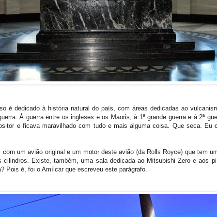
piso é dedicado à história natural do país, com áreas dedicadas ao vulcanis
uerra. À guerra entre os ingleses e os Maoris, à 1ª grande guerra e à 2ª gu
sitor e ficava maravilhado com tudo e mais alguma coisa. Que seca. Eu o
re, com um avião original e um motor deste avião (da Rolls Royce) que tem 
s cilindros. Existe, também, uma sala dedicada ao Mitsubishi Zero e aos
? Pois é, foi o Amílcar que escreveu este parágrafo.