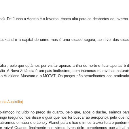
no). De Junho a Agosto é o Inverno, época alta para os desportos de Inverno.
 Auckland é a capital do crime mas é uma cidade segura, ao nível das c
 , pelo que optámos por visitar apenas a ilha do norte e ficar apenas 5 
são. A Nova Zelândia é um pais lindíssimo, com inúmeras maravilhas naturai
itar o Auckland Museum e o MOTAT. Os preços são semelhantes aos praticad
 da Austrália)
-almoço incluído no preço do quarto, pelo que, após o duche, saímos para
ingo (segundo nos disse o guia que nos foi buscar ao aeroporto), pelo que no
atirarmos o mapa e o Lonely Planet para o lixo e irmos à aventura e perderm
ue raiva! Quando finalmente nos vimos livres dele, percebemos que afinal