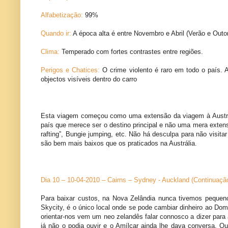
Alfabetização:
99%
Quando ir:
A época alta é entre Novembro e Abril (Verão e Outo
Clima:
Temperado com fortes contrastes entre regiões.
Perigos e Chatices:
O crime violento é raro em todo o país.
objectos visíveis dentro do carro
Esta viagem começou como uma extensão da viagem à Austrália
país que merece ser o destino principal e não uma mera exten
rafting”, Bungie jumping, etc. Não há desculpa para não vis
são bem mais baixos que os praticados na Austrália.
Dia 10 – 10-04-2010 – Cairns – Sydney - Auckland (Continuação
Para baixar custos, na Nova Zelândia nunca tivemos pequeno
Skycity, é o único local onde se pode cambiar dinheiro ao Dom
orientar-nos vem um neo zelandês falar connosco a dizer para 
já não o podia ouvir e o Amílcar ainda lhe dava conversa. Q