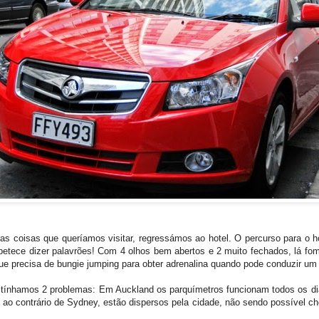
oisas que queríamos visitar, regressámos ao hotel. O percurso para o hote
apetece dizer palavrões! Com 4 olhos bem abertos e 2 muito fechados, lá f
 precisa de bungie jumping para obter adrenalina quando pode conduzir um c
, só tínhamos 2 problemas: Em Auckland os parquímetros funcionam todos os di
 ao contrário de Sydney, estão dispersos pela cidade, não sendo possível c