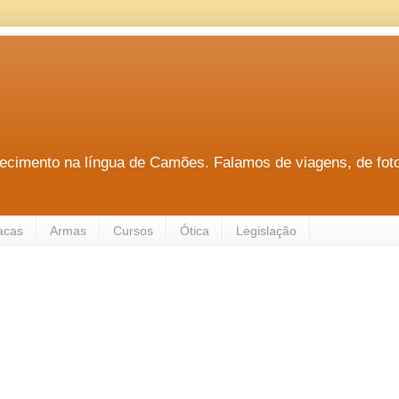
hecimento na língua de Camões. Falamos de viagens, de fotog
acas
Armas
Cursos
Ótica
Legislação