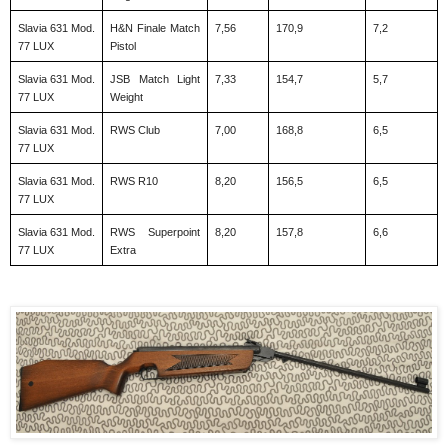
Slavia 631 Mod. 
H&N Finale Match 
7,56
170,9
7,2
77 LUX
Pistol
Slavia 631 Mod. 
JSB Match Light 
7,33
154,7
5,7
77 LUX
Weight
Slavia 631 Mod. 
RWS Club
7,00
168,8
6,5
77 LUX
Slavia 631 Mod. 
RWS R10
8,20
156,5
6,5
77 LUX
Slavia 631 Mod. 
RWS Superpoint 
8,20
157,8
6,6
77 LUX
Extra