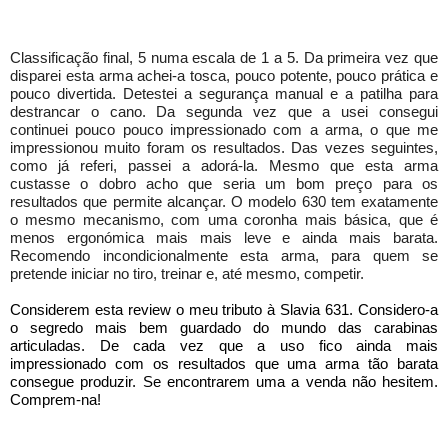
Classificação final, 5 numa escala de 1 a 5. Da primeira vez que 
disparei esta arma achei-a tosca, pouco potente, pouco prática e 
pouco divertida. Detestei a segurança manual e a patilha para 
destrancar o cano. Da segunda vez que a usei consegui 
continuei pouco pouco impressionado com a arma, o que me 
impressionou muito foram os resultados. Das vezes seguintes, 
como já referi, passei a adorá-la. Mesmo que esta arma 
custasse o dobro acho que seria um bom preço para os 
resultados que permite alcançar. O modelo 630 tem exatamente 
o mesmo mecanismo, com uma coronha mais básica, que é 
menos ergonómica mais mais leve e ainda mais barata. 
Recomendo incondicionalmente esta arma, para quem se 
pretende iniciar no tiro, treinar e, até mesmo, competir.
Considerem esta review o meu tributo à Slavia 631. Considero-a
o segredo mais bem guardado do mundo das carabinas
articuladas. De cada vez que a uso fico ainda mais
impressionado com os resultados que uma arma tão barata
consegue produzir. Se encontrarem uma a venda não hesitem.
Comprem-na!