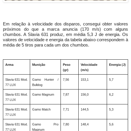
Em relação à velocidade dos disparos, consegui obter valores 
próximos do que a marca anuncia (170 m/s) com alguns 
chumbos. A Slavia 631 produz, em média 5,3 J de energia. Os 
valores de velocidade e energia da tabela abaixo correspondem à 
média de 5 tiros para cada um dos chumbos.
Arma
Munição
Peso 
Velocidade 
Energia (J)
(gr)
(m/s)
Slavia 631 Mod. 
Gamo Hunter / 
7,56
153,1
5,7
77 LUX
Bulldog
Slavia 631 Mod. 
Gamo Magnum
7,87
156,0
6,2
77 LUX
Slavia 631 Mod. 
Gamo Match
7,71
144,5
5,3
77 LUX
Slavia 631 Mod. 
Gamo Pro 
7,80
148,4
5,6
77 LUX
Magnum