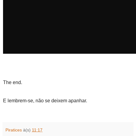
The end.
E lembrem-se, não se deixem apanhar.
Piratices
à(s)
11:17