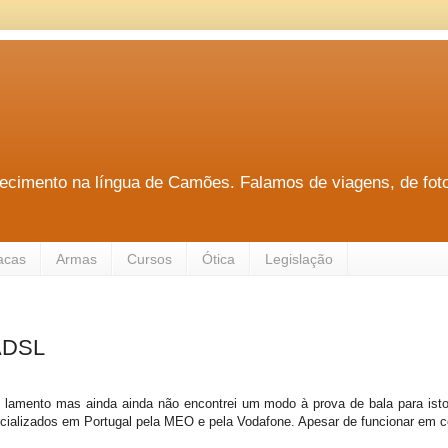
hecimento na língua de Camões. Falamos de viagens, de fotog
acas
Armas
Cursos
Ótica
Legislação
ADSL
l, lamento mas ainda ainda não encontrei um modo à prova de bala para ist
cializados em Portugal pela MEO e pela Vodafone. Apesar de funcionar em c