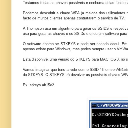
Testamos todas as chaves possíveis e nenhuma delas funcionar
Podemos descobrir a chave WPA (a maioria dos utilizadores não
facto de muitos clientes apenas contratarem o serviço de TV.
A Thompson usa um algoritmo para gerar os SSIDS e respetiva
usa para gerar as chaves e os SSIDs e criou um software para 
O software chama-se STKEYS e pode ser sacado daqui. Em seg
apenas existe para Windows, mas podes sempre usar o VmWa
Está disponível uma versão do STKEYS para MAC OS X no sit
Vamos imaginar que tens a rede com o SSID “ThomsonAB15E2
do STKEYS. O STKEYS irá devolver as possíveis chaves WPA. 
Ex: stkeys ab15e2