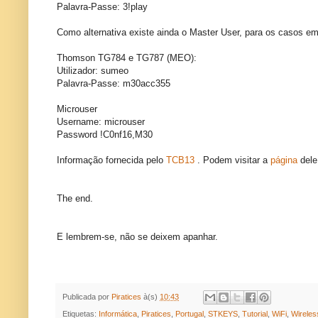
Palavra-Passe: 3!play
Como alternativa existe ainda o Master User, para os casos e
Thomson TG784 e TG787 (MEO):
Utilizador: sumeo
Palavra-Passe: m30acc355
Microuser
Username: microuser
Password !C0nf16,M30
Informação fornecida pelo
TCB13
. Podem visitar a
página
del
The end.
E lembrem-se, não se deixem apanhar.
Publicada por
Piratices
à(s)
10:43
Etiquetas:
Informática
,
Piratices
,
Portugal
,
STKEYS
,
Tutorial
,
WiFi
,
Wireles