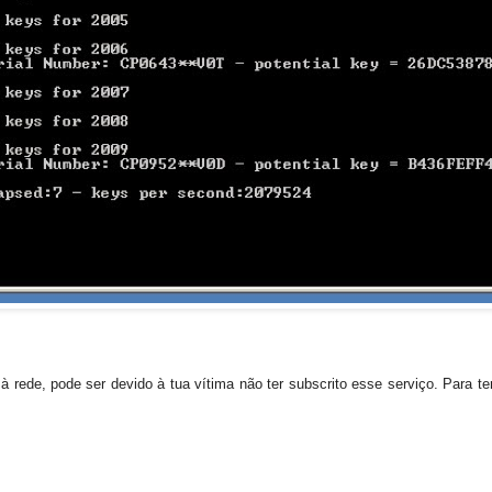
 rede, pode ser devido à tua vítima não ter subscrito esse serviço. Para ter
: