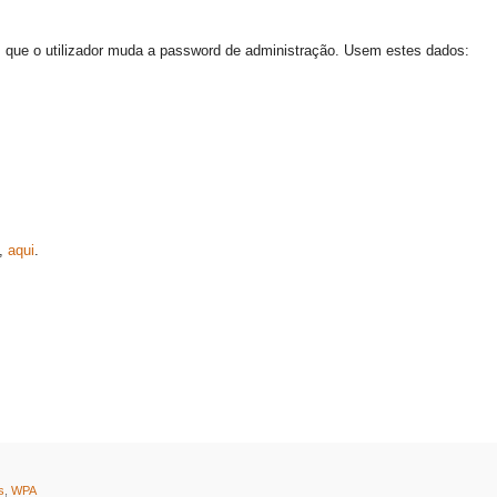
m que o utilizador muda a password de administração. Usem estes dados:
e,
aqui
.
s
,
WPA